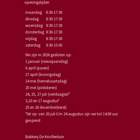
openingstijden
maandag
8:30-17:30
dinsdag
8:30-17:30
woensdag
8:30-17:30
donderdag
8:30-17:30
vrijdag
8:30-17:30
zaterdag
8:30-15.00
We zijn in 2026 gesloten op:
1 januari (nieuwjaarsdag)
6 april (pasen)
27 april (koningsdag)
14 mei (hemelvaartsdag)
25 mei (pinksteren)
24, 25, 27 juli (vierdaagse)*
3,10 en 17 augustus*
25 en 26 december(kerst)
*let op: van 20 juli t/m 24 augustus zijn we tot 14.00 uur
geopend
Bakkerij De Knollentuin