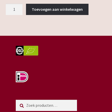
appelpunt
Toevoegen aan winkelwagen
aantal
Zoeken
Zoeken
naar: