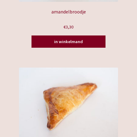
amandelbroodje
€
3,30
in winkelmand