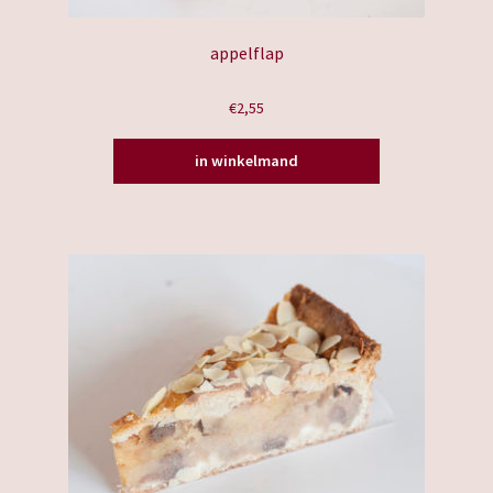
appelflap
€
2,55
in winkelmand