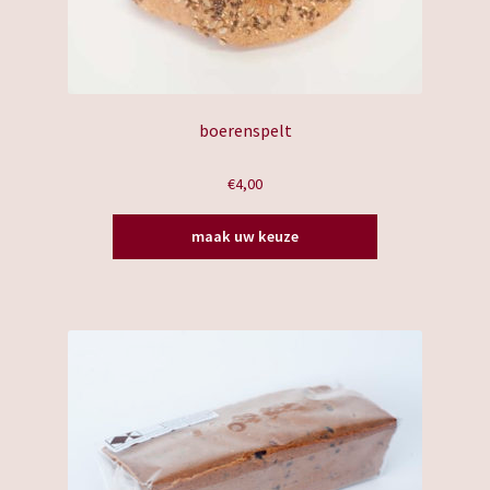
boerenspelt
€
4,00
Dit
maak uw keuze
product
heeft
meerdere
variaties.
Deze
optie
kan
gekozen
worden
op