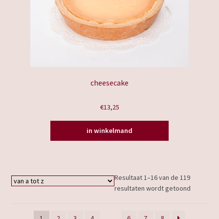
cheesecake
€
13,25
in winkelmand
Resultaat 1–16 van de 119
resultaten wordt getoond
1
2
3
4
…
6
7
8