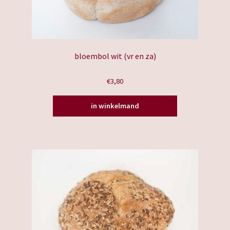
bloembol wit (vr en za)
€
3,80
in winkelmand