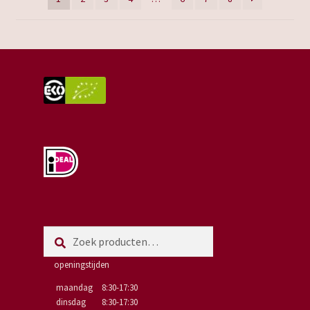
Zoeken
Zoeken
naar:
openingstijden
maandag
8:30-17:30
dinsdag
8:30-17:30