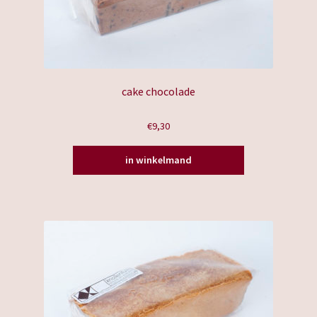
de
productpagina
cake chocolade
€
9,30
in winkelmand