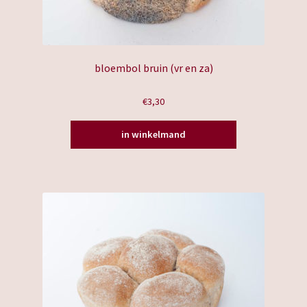
bloembol bruin (vr en za)
€
3,30
in winkelmand