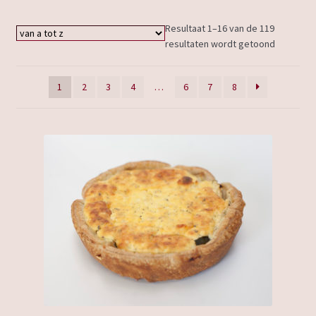
Resultaat 1–16 van de 119
resultaten wordt getoond
1
2
3
4
…
6
7
8