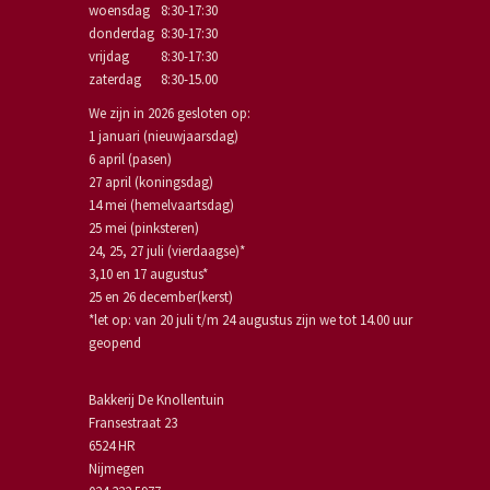
woensdag
8:30-17:30
donderdag
8:30-17:30
vrijdag
8:30-17:30
zaterdag
8:30-15.00
We zijn in 2026 gesloten op:
1 januari (nieuwjaarsdag)
6 april (pasen)
27 april (koningsdag)
14 mei (hemelvaartsdag)
25 mei (pinksteren)
24, 25, 27 juli (vierdaagse)*
3,10 en 17 augustus*
25 en 26 december(kerst)
*let op: van 20 juli t/m 24 augustus zijn we tot 14.00 uur
geopend
Bakkerij De Knollentuin
Fransestraat 23
6524 HR
Nijmegen