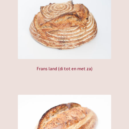
Frans land (di tot en met za)
Dit
product
heeft
meerdere
variaties.
Deze
optie
kan