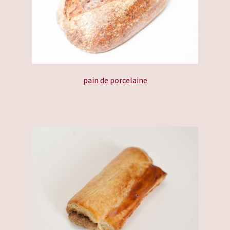
gekozen
worden
op
de
productpagina
pain de porcelaine