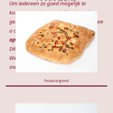
Om iedereen zo goed mogelijk te
kunnen voorzien van lekker brood,
gebak en andere lekkernijen, vragen we
u om minimaal
2 dagen voor het
ophalen te bestellen.
Dit zal ons proces makkelijker maken.
We hopen op uw begrip en
medewerking.
focaccia groot