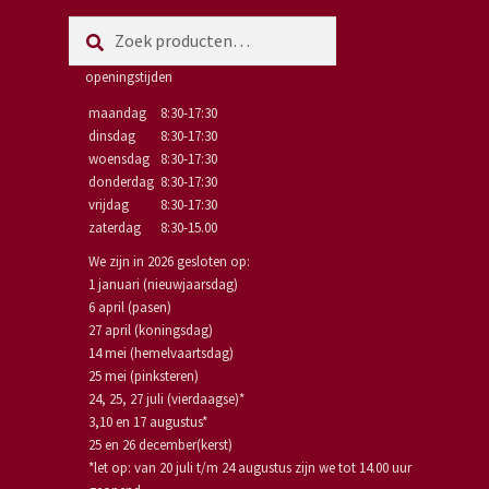
Zoeken
Zoeken
naar:
openingstijden
maandag
8:30-17:30
dinsdag
8:30-17:30
woensdag
8:30-17:30
donderdag
8:30-17:30
vrijdag
8:30-17:30
zaterdag
8:30-15.00
We zijn in 2026 gesloten op:
1 januari (nieuwjaarsdag)
6 april (pasen)
27 april (koningsdag)
14 mei (hemelvaartsdag)
25 mei (pinksteren)
24, 25, 27 juli (vierdaagse)*
3,10 en 17 augustus*
25 en 26 december(kerst)
*let op: van 20 juli t/m 24 augustus zijn we tot 14.00 uur