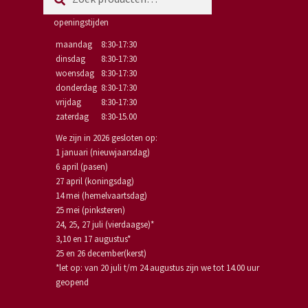
naar:
openingstijden
maandag
8:30-17:30
dinsdag
8:30-17:30
woensdag
8:30-17:30
donderdag
8:30-17:30
vrijdag
8:30-17:30
zaterdag
8:30-15.00
We zijn in 2026 gesloten op:
1 januari (nieuwjaarsdag)
6 april (pasen)
27 april (koningsdag)
14 mei (hemelvaartsdag)
25 mei (pinksteren)
24, 25, 27 juli (vierdaagse)*
3,10 en 17 augustus*
25 en 26 december(kerst)
*let op: van 20 juli t/m 24 augustus zijn we tot 14.00 uur
geopend