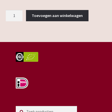
energiestaafje
Toevoegen aan winkelwagen
aantal
Zoeken
Zoeken