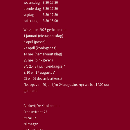
woensdag
8:30-17:30
donderdag
8:30-17:30
vrijdag
8:30-17:30
zaterdag
8:30-15.00
We zijn in 2026 gesloten op:
1 januari (nieuwjaarsdag)
6 april (pasen)
27 april (koningsdag)
14 mei (hemelvaartsdag)
25 mei (pinksteren)
24, 25, 27 juli (vierdaagse)*
3,10 en 17 augustus*
25 en 26 december(kerst)
*let op: van 20 juli t/m 24 augustus zijn we tot 14.00 uur
geopend
Bakkerij De Knollentuin
Fransestraat 23
6524 HR
Nijmegen