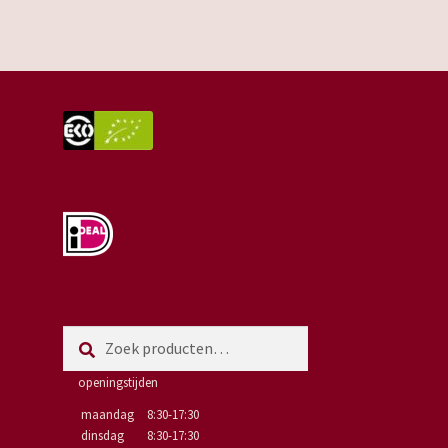
porcelaine
aantal
Zoeken
Zoeken
naar:
openingstijden
maandag
8:30-17:30
dinsdag
8:30-17:30