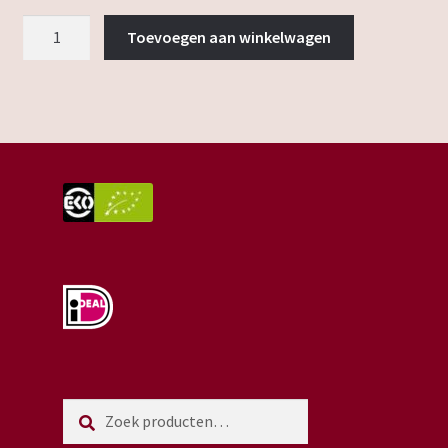
appelflap
Toevoegen aan winkelwagen
aantal
Zoeken
Zoeken
naar: