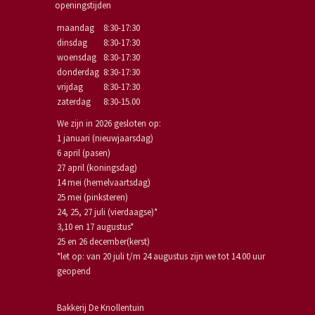
openingstijden
maandag
8:30-17:30
dinsdag
8:30-17:30
woensdag
8:30-17:30
donderdag
8:30-17:30
vrijdag
8:30-17:30
zaterdag
8:30-15.00
We zijn in 2026 gesloten op:
1 januari (nieuwjaarsdag)
6 april (pasen)
27 april (koningsdag)
14 mei (hemelvaartsdag)
25 mei (pinksteren)
24, 25, 27 juli (vierdaagse)*
3,10 en 17 augustus*
25 en 26 december(kerst)
*let op: van 20 juli t/m 24 augustus zijn we tot 14.00 uur
geopend
Bakkerij De Knollentuin