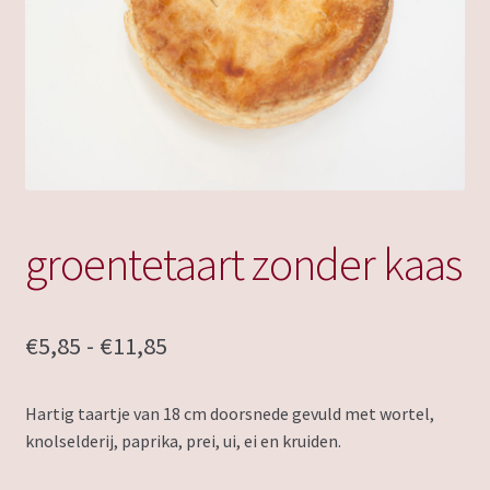
groentetaart zonder kaas
Prijsklasse:
€
5,85
-
€
11,85
€5,85
Hartig taartje van 18 cm doorsnede gevuld met wortel,
tot
knolselderij, paprika, prei, ui, ei en kruiden.
€11,85