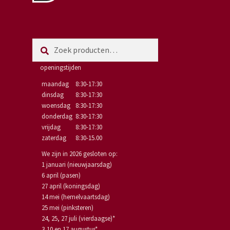
Zoeken
Zoeken
naar:
openingstijden
maandag
8:30-17:30
dinsdag
8:30-17:30
woensdag
8:30-17:30
donderdag
8:30-17:30
vrijdag
8:30-17:30
zaterdag
8:30-15.00
We zijn in 2026 gesloten op:
1 januari (nieuwjaarsdag)
6 april (pasen)
27 april (koningsdag)
14 mei (hemelvaartsdag)
25 mei (pinksteren)
24, 25, 27 juli (vierdaagse)*
3,10 en 17 augustus*