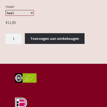
maat
€
11,85
groentetaart
Toevoegen aan winkelwagen
zonder
kaas
aantal