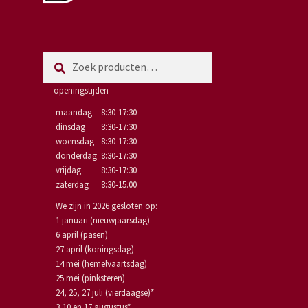
Zoeken
Zoeken
naar:
openingstijden
maandag
8:30-17:30
dinsdag
8:30-17:30
woensdag
8:30-17:30
donderdag
8:30-17:30
vrijdag
8:30-17:30
zaterdag
8:30-15.00
We zijn in 2026 gesloten op:
1 januari (nieuwjaarsdag)
6 april (pasen)
27 april (koningsdag)
14 mei (hemelvaartsdag)
25 mei (pinksteren)
24, 25, 27 juli (vierdaagse)*
3,10 en 17 augustus*