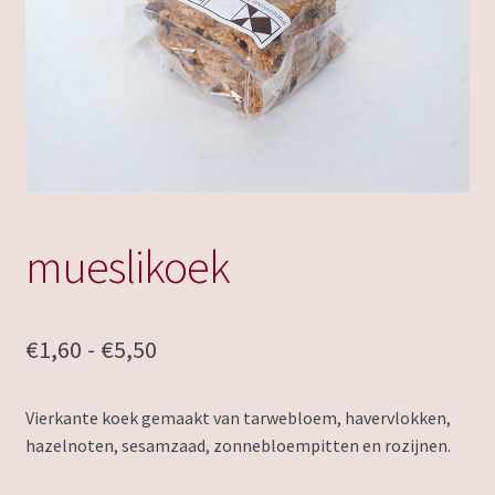
mueslikoek
Prijsklasse:
€
1,60
-
€
5,50
€1,60
Vierkante koek gemaakt van tarwebloem, havervlokken,
tot
hazelnoten, sesamzaad, zonnebloempitten en rozijnen.
€5,50