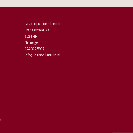
Bakkerij De Knollentuin
Fransestraat 23
6524 HR
Nijmegen
024 322 5977
info@deknollentuin.nl
s