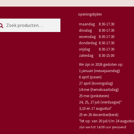
openingstijden
eken
eken
maandag
8:30-17:30
r:
dinsdag
8:30-17:30
woensdag
8:30-17:30
donderdag
8:30-17:30
vrijdag
8:30-17:30
zaterdag
8:30-15.00
We zijn in 2026 gesloten op:
1 januari (nieuwjaarsdag)
6 april (pasen)
27 april (koningsdag)
14 mei (hemelvaartsdag)
25 mei (pinksteren)
24, 25, 27 juli (vierdaagse)*
3,10 en 17 augustus*
25 en 26 december(kerst)
*let op: van 20 juli t/m 24 augustu
zijn we tot 14.00 uur geopend