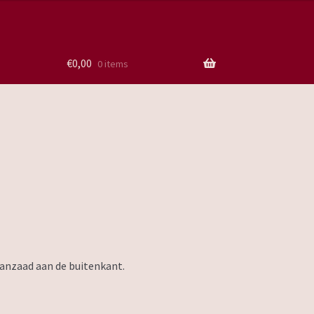
€
0,00
0 items
nzaad aan de buitenkant.