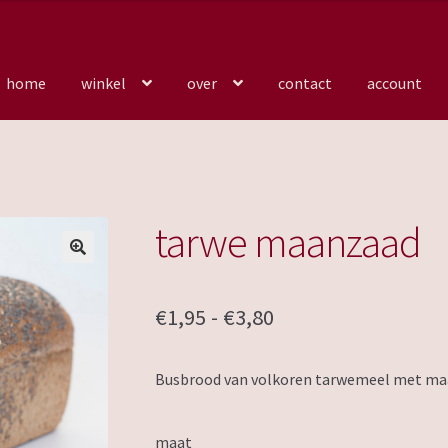
home
winkel
over
contact
account
tarwe maanzaad
Prijsklasse:
€
1,95
-
€
3,80
€1,95
Busbrood van volkoren tarwemeel met maa
tot
€3,80
maat