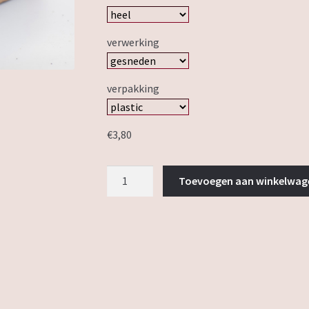
verwerking
verpakking
€
3,80
tarwe
Toevoegen aan winkelwag
maanzaad
aantal