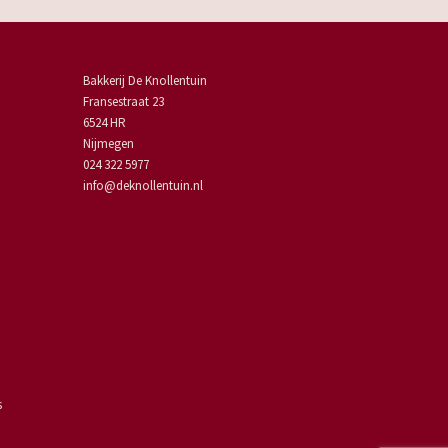
Bakkerij De Knollentuin
Fransestraat 23
6524 HR
Nijmegen
024 322 5977
info@deknollentuin.nl
s