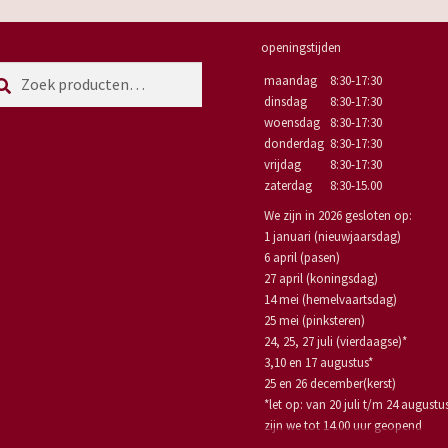
openingstijden
eken
eken
maandag
8:30-17:30
r:
dinsdag
8:30-17:30
woensdag
8:30-17:30
donderdag
8:30-17:30
vrijdag
8:30-17:30
zaterdag
8:30-15.00
We zijn in 2026 gesloten op:
1 januari (nieuwjaarsdag)
6 april (pasen)
27 april (koningsdag)
14 mei (hemelvaartsdag)
25 mei (pinksteren)
24, 25, 27 juli (vierdaagse)*
3,10 en 17 augustus*
25 en 26 december(kerst)
*let op: van 20 juli t/m 24 augustu
zijn we tot 14.00 uur geopend