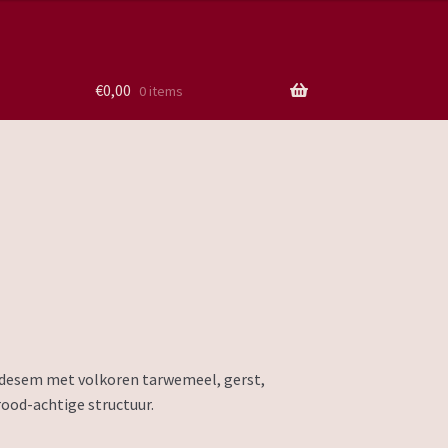
€
0,00
0 items
 desem met volkoren tarwemeel, gerst,
ood-achtige structuur.