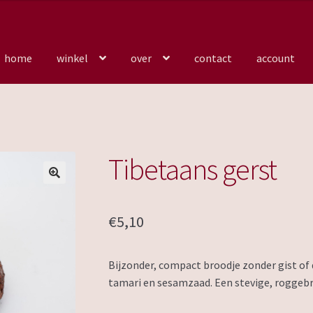
home
winkel
over
contact
account
Tibetaans gerst
€
5,10
Bijzonder, compact broodje zonder gist of
tamari en sesamzaad. Een stevige, roggebr