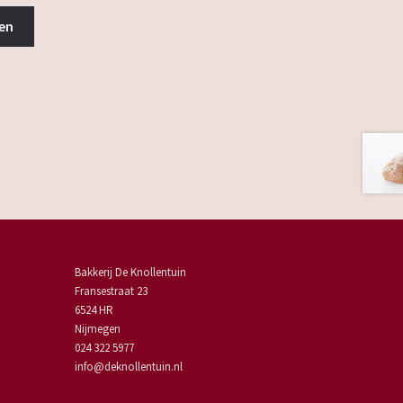
en
Bakkerij De Knollentuin
Fransestraat 23
6524 HR
Nijmegen
024 322 5977
info@deknollentuin.nl