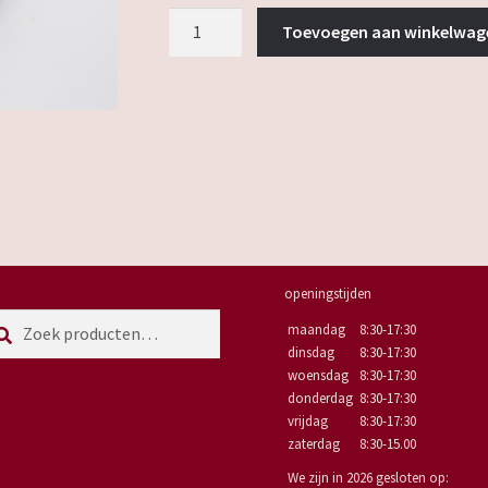
Tibetaans
Toevoegen aan winkelwag
gerst
aantal
openingstijden
eken
eken
maandag
8:30-17:30
r:
dinsdag
8:30-17:30
woensdag
8:30-17:30
donderdag
8:30-17:30
vrijdag
8:30-17:30
zaterdag
8:30-15.00
We zijn in 2026 gesloten op: