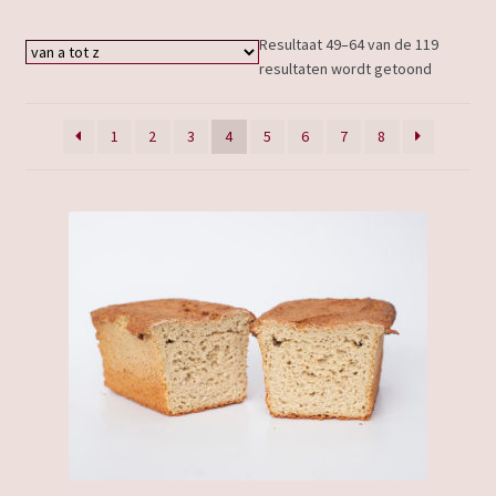
Resultaat 49–64 van de 119
resultaten wordt getoond
1
2
3
4
5
6
7
8