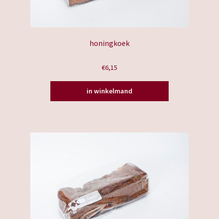
honingkoek
€
6,15
in winkelmand