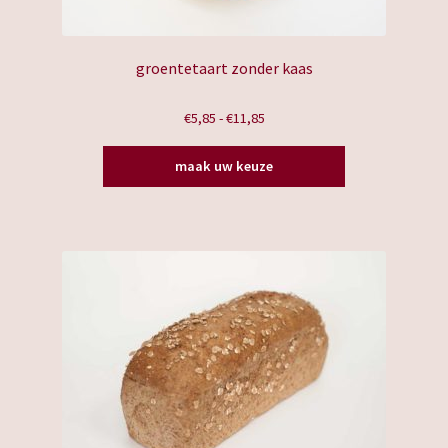
groentetaart zonder kaas
Prijsklasse:
€
5,85
-
€
11,85
€5,85
Dit
tot
maak uw keuze
product
€11,85
heeft
meerdere
variaties.
Deze
optie
kan
gekozen
worden
op
de
productpagina