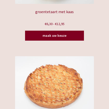
groentetaart met kaas
Prijsklasse:
€
6,30
-
€
12,95
€6,30
Dit
tot
maak uw keuze
product
€12,95
heeft
meerdere
variaties.
Deze
optie
kan
gekozen
worden
op
de
productpagina