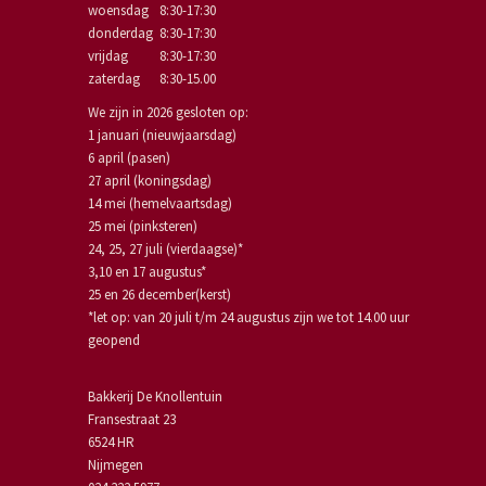
woensdag
8:30-17:30
donderdag
8:30-17:30
vrijdag
8:30-17:30
zaterdag
8:30-15.00
We zijn in 2026 gesloten op:
1 januari (nieuwjaarsdag)
6 april (pasen)
27 april (koningsdag)
14 mei (hemelvaartsdag)
25 mei (pinksteren)
24, 25, 27 juli (vierdaagse)*
3,10 en 17 augustus*
25 en 26 december(kerst)
*let op: van 20 juli t/m 24 augustus zijn we tot 14.00 uur
geopend
Bakkerij De Knollentuin
Fransestraat 23
6524 HR
Nijmegen