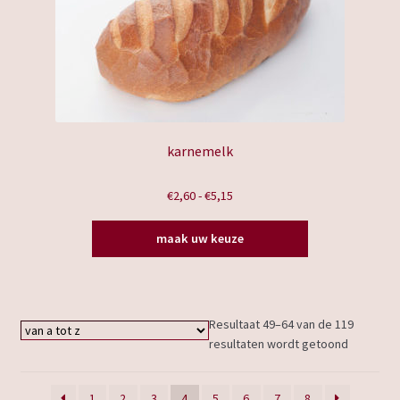
karnemelk
Prijsklasse:
€
2,60
-
€
5,15
€2,60
Dit
tot
maak uw keuze
product
€5,15
heeft
meerdere
variaties.
Resultaat 49–64 van de 119
Deze
resultaten wordt getoond
optie
kan
gekozen
1
2
3
4
5
6
7
8