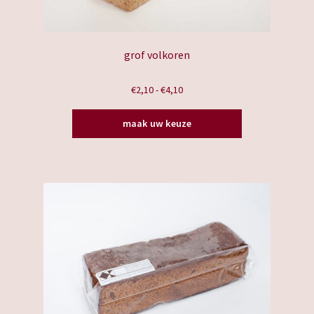
grof volkoren
Prijsklasse:
€
2,10
-
€
4,10
€2,10
Dit
tot
maak uw keuze
product
€4,10
heeft
meerdere
variaties.
Deze
optie
kan
gekozen
worden
op
de
productpagina