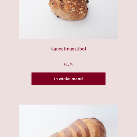
kaneelmueslibol
€
1,70
in winkelmand