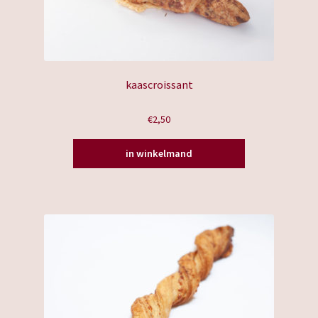
kaascroissant
€
2,50
in winkelmand