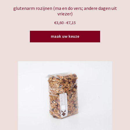
glutenarm rozijnen (ma en do vers; andere dagen uit
vriezer)
Prijsklasse:
€
3,60
-
€
7,15
€3,60
Dit
tot
maak uw keuze
product
€7,15
heeft
meerdere
variaties.
Deze
optie
kan
gekozen
worden
op
de
productpagina