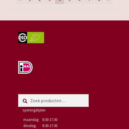
worden
op
de
productpagina
Zoeken
Zoeken
naar:
openingstijden
maandag
8:30-17:30
dinsdag
8:30-17:30