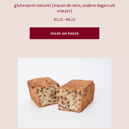
glutenarm naturel (ma en do vers; andere dagen uit
vriezer)
Prijsklasse:
€
3,15
-
€
6,10
€3,15
Dit
tot
maak uw keuze
product
€6,10
heeft
meerdere
variaties.
Deze
optie
kan
gekozen
worden
op
de
productpagina