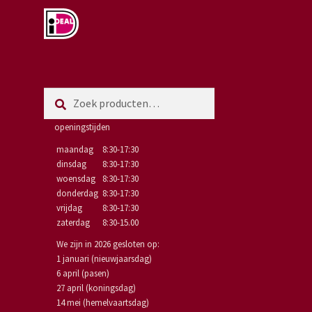
Zoeken
Zoeken
naar:
openingstijden
maandag
8:30-17:30
dinsdag
8:30-17:30
woensdag
8:30-17:30
donderdag
8:30-17:30
vrijdag
8:30-17:30
zaterdag
8:30-15.00
We zijn in 2026 gesloten op:
1 januari (nieuwjaarsdag)
6 april (pasen)
27 april (koningsdag)
14 mei (hemelvaartsdag)